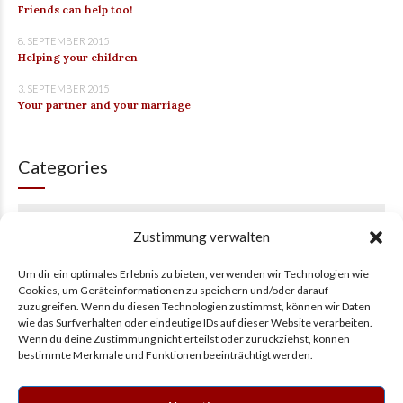
Friends can help too!
8. SEPTEMBER 2015
Helping your children
3. SEPTEMBER 2015
Your partner and your marriage
Categories
Kategorie auswählen
Zustimmung verwalten
Um dir ein optimales Erlebnis zu bieten, verwenden wir Technologien wie
Tags
Cookies, um Geräteinformationen zu speichern und/oder darauf
zuzugreifen. Wenn du diesen Technologien zustimmst, können wir Daten
wie das Surfverhalten oder eindeutige IDs auf dieser Website verarbeiten.
Wenn du deine Zustimmung nicht erteilst oder zurückziehst, können
AUDIO
CONSECTETUER
GALLERY
GRID
IMAGE
IPSUM
bestimmte Merkmale und Funktionen beeinträchtigt werden.
LINK
LORAM
NONUMMY
QUOTE
VIDEO