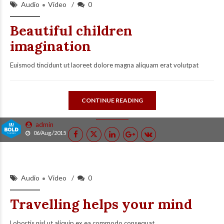
Audio
Video
0
Beautiful children
imagination
Euismod tincidunt ut laoreet dolore magna aliquam erat volutpat
CONTINUE READING
admin
06/Aug./2015
Audio
Video
0
Travelling helps your mind
Lobortis nisl ut aliquip ex ea commodo consequat