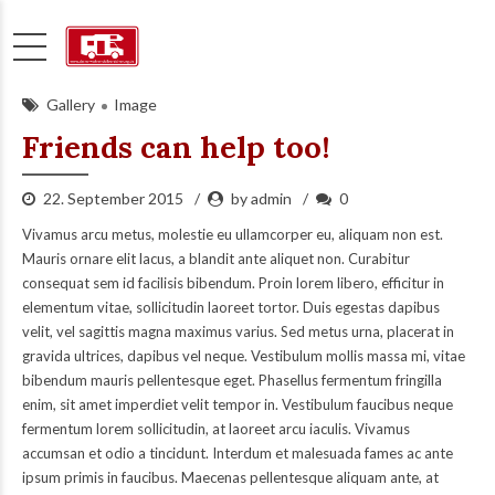
Gallery
Image
Friends can help too!
22. September 2015
by admin
0
Vivamus arcu metus, molestie eu ullamcorper eu, aliquam non est.
Mauris ornare elit lacus, a blandit ante aliquet non. Curabitur
consequat sem id facilisis bibendum. Proin lorem libero, efficitur in
elementum vitae, sollicitudin laoreet tortor. Duis egestas dapibus
velit, vel sagittis magna maximus varius. Sed metus urna, placerat in
gravida ultrices, dapibus vel neque. Vestibulum mollis massa mi, vitae
bibendum mauris pellentesque eget. Phasellus fermentum fringilla
enim, sit amet imperdiet velit tempor in. Vestibulum faucibus neque
fermentum lorem sollicitudin, at laoreet arcu iaculis. Vivamus
accumsan et odio a tincidunt. Interdum et malesuada fames ac ante
ipsum primis in faucibus. Maecenas pellentesque aliquam ante, at