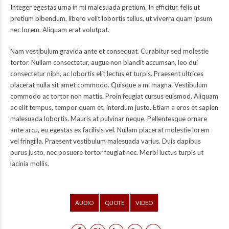
Integer egestas urna in mi malesuada pretium. In efficitur, felis ut
pretium bibendum, libero velit lobortis tellus, ut viverra quam ipsum
nec lorem. Aliquam erat volutpat.
Nam vestibulum gravida ante et consequat. Curabitur sed molestie
tortor. Nullam consectetur, augue non blandit accumsan, leo dui
consectetur nibh, ac lobortis elit lectus et turpis. Praesent ultrices
placerat nulla sit amet commodo. Quisque a mi magna. Vestibulum
commodo ac tortor non mattis. Proin feugiat cursus euismod. Aliquam
ac elit tempus, tempor quam et, interdum justo. Etiam a eros et sapien
malesuada lobortis. Mauris at pulvinar neque. Pellentesque ornare
ante arcu, eu egestas ex facilisis vel. Nullam placerat molestie lorem
vel fringilla. Praesent vestibulum malesuada varius. Duis dapibus
purus justo, nec posuere tortor feugiat nec. Morbi luctus turpis ut
lacinia mollis.
AUDIO
QUOTE
VIDEO